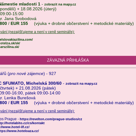
Námestie mladosti 1
-
zobrazit na mapy.cz
pondělí) + 18.08.2026 (úterý)
 09:00-15:00
gr. Jana Svobodová
800
/
EUR 155
(výuka + drobné občerstvení + metodické materiály)
vání (nezajišťujeme a není v ceně semináře):
lslovakiazilina.com/
otelza.sk/sk/
rszilina.sk/
ZÁVAZNÁ PŘIHLÁŠKA
ářů (
pro nové zájemce
) - 927
 SFUMATO, Michelská 300/60
-
zobrazit na mapy.cz
čtvrtek) + 21.08.2026 (pátek)
 09:00-16:00, pátek 09:00-14:00
gr. Lenka Burešová
800
/
EUR 155
(výuka + drobné občerstvení + metodické materiály)
vání (nezajišťujeme a není v ceně semináře):
ios Prague -
https://revelton.com/prague-studios/cz
tp://hotelabito.cz/cs/kontakt
://www.hotel-ilf.cz/
ttps://www.hoteloaza.cz/