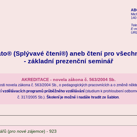
ABC
Mic
140
Tel
E-m
URL
to® (Splývavé čtení®) aneb čtení pro všechn
- základní prezenční seminář
AKREDITACE - novela zákona č. 563/2004 Sb.
osti novela zákona č. 563/2004 Sb., o pedagogických pracovnících a o změně někte
ací vzdělávacích programů průběžného vzdělávání
(studium k prohloubení odborné
č. 317/2005 Sb.).
Školení je možné i nadále hradit ze šablon
.
ářů (
pro nové zájemce
) - 923