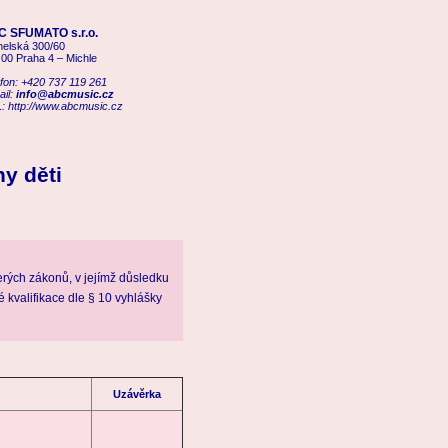
 SFUMATO s.r.o.
helská 300/60
 00 Praha 4 – Michle
efon: +420 737 119 261
ail:
info@abcmusic.cz
: http://www.abcmusic.cz
y děti
rých zákonů, v jejímž důsledku
 kvalifikace dle § 10 vyhlášky
Uzávěrka