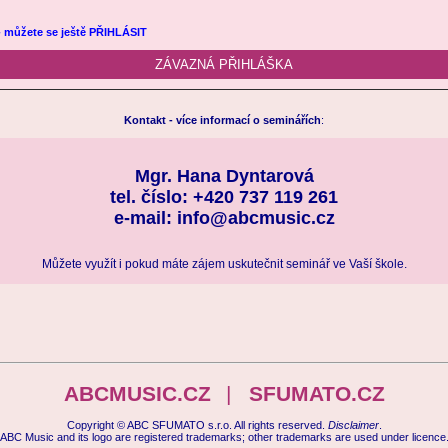
 můžete se ještě PŘIHLÁSIT
ZÁVAZNÁ PŘIHLÁŠKA
Kontakt - více informací o seminářích
:
Mgr. Hana Dyntarová
tel. číslo: +420 737 119 261
e-mail: info@abcmusic.cz
Můžete využít i pokud máte zájem uskutečnit seminář ve Vaší škole.
ABCMUSIC.CZ
|
SFUMATO.CZ
Copyright © ABC SFUMATO s.r.o. All rights reserved.
Disclaimer
.
ABC Music and its logo are registered trademarks; other trademarks are used under licence