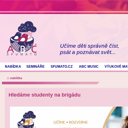
Učíme děti správně číst,
psát a poznávat svět...
NABÍDKA
SEMINÁŘE
SFUMATO.CZ
ABC MUSIC
VÝUKOVÉ MA
:: nabídka
Hledáme studenty na brigádu