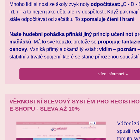
Mnoho lidí si nosí ze školy zvyk noty
odpočítávat
: „C - D -
h1 ) – a to nejen jako děti, ale i v dospělosti. Když pak mají
stále odpočítávat od začátku. To
zpomaluje čtení i hraní
.
Naše hudební pohádka přináší jiný princip učení not p
maňásků
: Má to své kouzlo, protože se
propojuje fantazi
osnovy
. Vzniká přímý a okamžitý vztah:
vidím – poznám – 
stabilní a trvalé spojení, které se stane přirozenou součástí
více informací »
VĚRNOSTNÍ SLEVOVÝ SYSTÉM PRO REGISTRO
E-SHOPU - SLEVA AŽ 10%
Vážení zák
spustili
vě
tomuto sy