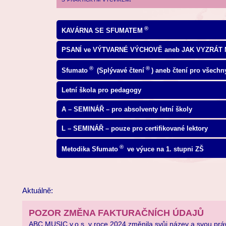
®
KAVÁRNA SE SFUMATEM
PSANÍ ve VÝTVARNÉ VÝCHOVĚ aneb JAK VYZRÁT N
®
®
Sfumato
(Splývavé čtení
) aneb čtení pro všechn
Letní škola pro pedagogy
A – SEMINÁŘ – pro absolventy letní školy
L – SEMINÁŘ – pouze pro certifikované lektory
®
Metodika Sfumato
ve výuce na 1. stupni ZŠ
Aktuálně:
POZOR ZMĚNA FAKTURAČNÍCH ÚDAJŮ
ABC MUSIC v.o.s. v roce 2024 změnila svůj název a svou prá