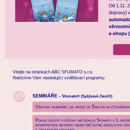
Od 1.11. 
dopravy) 
automatic
věrnostní
e-shopu (
Vítejte na stránkách ABC SFUMATO s.r.o.
Nabízíme Vám následující vzdělávací programy:
SEMINÁŘE
– Sfumato® (Splývavé čtení®)
Všechny semináře lze hradit ze Šablon na čtenářskou
Pokud chcete vyučovat metodikou Sfumato v 1. roční
interpretace metodiky nezbytně nutné absolvovat zákl
s praktickým výcvikem.