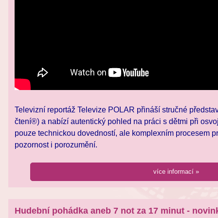
Televizní reportáž Televize POLAR přináší stručné předst
čtení®) a nabízí autentický pohled na práci s dětmi při osvo
pouze technickou dovedností, ale komplexním procesem prop
pozornost i porozumění.
více informací »
Hudební pohádka aneb 7 not za 17 minut - novin