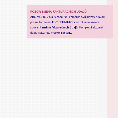
POZOR ZMĚNA FAKTURAČNÍCH ÚDAJŮ
ABC MUSIC v.o.s. v roce 2024 změnila svůj název a svou
právní formu na
ABC SFUMATO s.r.o.
S tímto krokem
souvisí i
změna fakturačních údajů
. Kompletní aktuální
údaje naleznete v sekci
.
kontakty