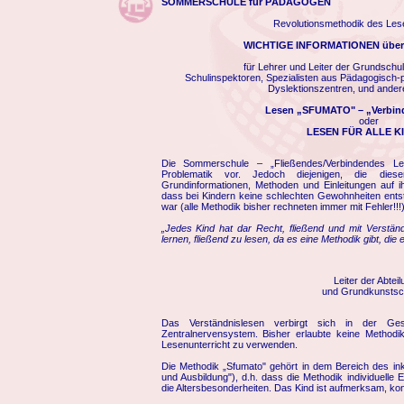
SOMMERSCHULE für PÄDAGOGEN
Revolutionsmethodik des Les
WICHTIGE INFORMATIONEN über 
für Lehrer und Leiter der Grundschu
Schulinspektoren, Spezialisten aus Pädagogisch-
Dyslektionszentren, und ander
Lesen „SFUMATO" – „Verbin
oder
LESEN FÜR ALLE K
Die Sommerschule – „Fließendes/Verbindendes Les
Problematik vor. Jedoch diejenigen, die dies
Grundinformationen, Methoden und Einleitungen auf 
dass bei Kindern keine schlechten Gewohnheiten entst
war (alle Methodik bisher rechneten immer mit Fehler!!!)
„Jedes Kind hat dar Recht, fließend und mit Verstän
lernen, fließend zu lesen, da es eine Methodik gibt, die 
Leiter der Abte
und Grundkunstsch
Das Verständnislesen verbirgt sich in der Ges
Zentralnervensystem. Bisher erlaubte keine Method
Lesenunterricht zu verwenden.
Die Methodik „Sfumato" gehört in dem Bereich des ink
und Ausbildung"), d.h. dass die Methodik individuelle Ei
die Altersbesonderheiten. Das Kind ist aufmerksam, konz