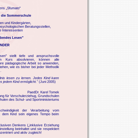
ens „Sfumato"
die Sommerschule
len und Kindergärten,
psychologischen Beratungsstellen,
e Interessenten
dendes Lesen"
INDER
en" stellt tiefe und anspruchsvolle
en Kurs absolvieren, können alle
ihre pädagogische Arbeit so anwenden,
ehen, wie es bisher bei jeder Methodik
.
dnis lesen zu lernen. Jedes Kind kann
es jedem Kind ermöglicht."
(Juni 2005)
PaedDr. Karel Tomek
ilung für Vorschulerziehug, Grundschulen
ulen des Schul- und Sportministeriums
chwindigkeit der Verarbeitung vom
ik dem Kind sein eigenes Tempo beim
lusiven Denkens („inklusive Erziehung
nstellung beinhaltet und sie respektiert
entriert und aktiv zugleich!