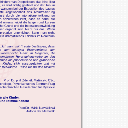
hindert man Doppellesen, das Kind liest
t, es wird richtig geatmet und der Ton im
erwandten bei der Exposition des Lautes
fte Angewohnheit des Atemfrasierung
ss durch die Intonationentwiklung so
 abzufärben lernt, dass es dabei die
d unterscheidet die langen und kurzen
che Grund und die Intonationentwicklung
en ergänzt sein. Nicht nur das! Wenn
retation unterrichtet, kann man nicht
d ein dramatisches Erlebnis im Realraum
 …Ich kann mit Freude bestätigen, dass
s den heutigen Erkenntnissen der
widerspricht. Ganz im Gegenteil, die
komplexen Herangehensweise an den
lkommen die phonemische und graphische
r Kinder, sich auszudrücken und mit
t 150 Jahren. Teilen wir mit den Kindern
Prof. Dr. phil. Zdeněk Matějček, CSc.
chologe, Psychiatrisches Zentrum Prag
schechischen Gesellschaft für Dyslexie
 alle Kinder,
n und Stimme haben!
PaedDr. Mária Navrátilová
Autorin der Methodik