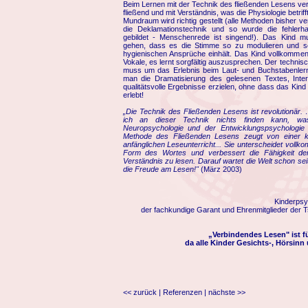
Beim Lernen mit der Technik des fließenden Lesens ver
fließend und mit Verständnis, was die Physiologie betriff
Mundraum wird richtig gestellt (alle Methoden bisher v
die Deklamationstechnik und so wurde die fehlerha
gebildet - Menschenrede ist singend!). Das Kind mu
gehen, dass es die Stimme so zu modulieren und so
hygienischen Ansprüche einhält. Das Kind vollkommen
Vokale, es lernt sorgfältig auszusprechen. Der technis
muss um das Erlebnis beim Laut- und Buchstabenlern
man die Dramatisierung des gelesenen Textes, Interp
qualitätsvolle Ergebnisse erzielen, ohne dass das Kin
erlebt!
„Die Technik des Fließenden Lesens ist revolutionär.
ich an dieser Technik nichts finden kann, wa
Neuropsychologie und der Entwicklungspsychologie 
Methode des Fließenden Lesens zeugt von einer 
anfänglichen Leseunterricht... Sie unterscheidet vol
Form des Wortes und verbessert die Fähigkeit de
Verständnis zu lesen. Darauf wartet die Welt schon sei
die Freude am Lesen!"
(März 2003)
Kinderpsy
der fachkundige Garant und Ehrenmitglieder der T
„Verbindendes Lesen" ist für
da alle Kinder Gesichts-, Hörsin
<< zurück
|
Referenzen
|
nächste >>