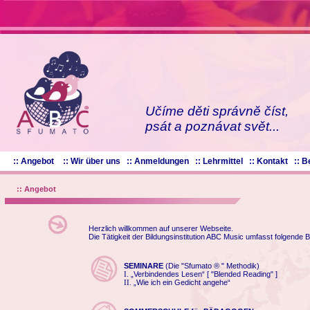
Učíme děti správně číst,
psát a poznávat svět...
:: Angebot
:: Wir über uns
:: Anmeldungen
:: Lehrmittel
:: Kontakt
:: 
:: Angebot
Herzlich willkommen auf unserer Webseite.
Die Tätigkeit der Bildungsinstitution ABC Music umfasst folgende B
SEMINARE
(Die "Sfumato ® " Methodik)
„Verbindendes Lesen“ [ "Blended Reading" ]
I.
„Wie ich ein Gedicht angehe“
II.