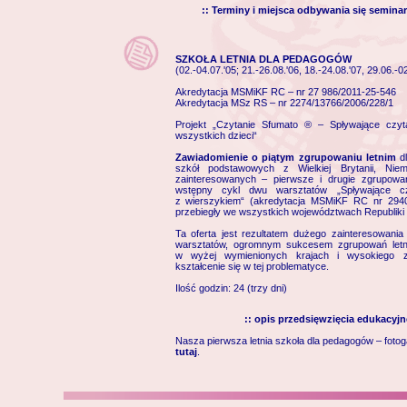
:: Terminy i miejsca odbywania się semina
SZKOŁA LETNIA DLA PEDAGOGÓW
(02.-04.07.'05; 21.-26.08.'06, 18.-24.08.'07, 29.06.-02
Akredytacja MSMiKF RC – nr
27 986/2011-25-546
Akredytacja MSz RS – nr
2274/13766/2006/228/1
Projekt „Czytanie Sfumato ® – Spływające czyta
wszystkich dzieci“
Zawiadomienie o piątym zgrupowaniu letnim
dl
szkół podstawowych z Wielkiej Brytanii, Niem
zainteresowanych – pierwsze i drugie zgrupowan
wstępny cykl dwu warsztatów „Spływające cz
z wierszykiem“ (
akredytacja MSMiKF RC nr 2940
przebiegły we wszystkich województwach Republiki Cz
Ta oferta jest rezultatem dużego zainteresowan
warsztatów, ogromnym sukcesem zgrupowań letnic
w wyżej wymienionych krajach i wysokiego z
kształcenie się w tej problematyce.
Ilość godzin: 24 (trzy dni)
:: opis przedsięwzięcia edukacyj
Nasza pierwsza letnia szkoła dla pedagogów – fotog
tutaj
.