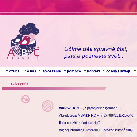
Učíme děti správně číst,
psát a poznávat svět...
:: oferta
:: o nas
:: zgłoszenia
:: pomoce
:: kontakt
:: oceny i uwagi
:
:: zgłoszenia
WARSZTATY –
„ Spływające czytanie “
Akredytacja MSMiKF RC – nr
27 986/2011-25-546
Ilość godzin: 4 (jeden dzień)
Więcej informacji i referencji –
proszę kliknąć tutaj.