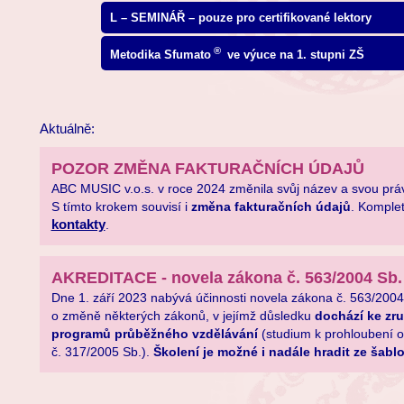
L – SEMINÁŘ – pouze pro certifikované lektory
®
Metodika Sfumato
ve výuce na 1. stupni ZŠ
Aktuálně:
POZOR ZMĚNA FAKTURAČNÍCH ÚDAJŮ
ABC MUSIC v.o.s. v roce 2024 změnila svůj název a svou prá
S tímto krokem souvisí i
změna fakturačních údajů
. Komplet
kontakty
.
AKREDITACE - novela zákona č. 563/2004 Sb.
Dne 1. září 2023 nabývá účinnosti novela zákona č. 563/2004
o změně některých zákonů, v jejímž důsledku
dochází ke zru
programů průběžného vzdělávání
(studium k prohloubení od
č. 317/2005 Sb.).
Školení je možné i nadále hradit ze šabl