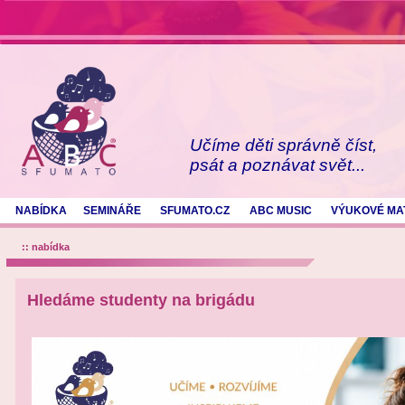
Učíme děti správně číst,
psát a poznávat svět...
NABÍDKA
SEMINÁŘE
SFUMATO.CZ
ABC MUSIC
VÝUKOVÉ MA
:: nabídka
Hledáme studenty na brigádu