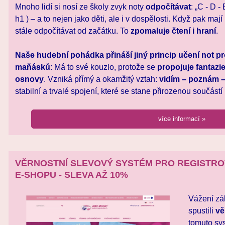
Mnoho lidí si nosí ze školy zvyk noty
odpočítávat
: „C - D -
h1 ) – a to nejen jako děti, ale i v dospělosti. Když pak mají
stále odpočítávat od začátku. To
zpomaluje čtení i hraní
.
Naše hudební pohádka přináší jiný princip učení not p
maňásků
: Má to své kouzlo, protože se
propojuje fantazi
osnovy
. Vzniká přímý a okamžitý vztah:
vidím – poznám – 
stabilní a trvalé spojení, které se stane přirozenou součástí
více informací »
VĚRNOSTNÍ SLEVOVÝ SYSTÉM PRO REGISTRO
E-SHOPU - SLEVA AŽ 10%
Vážení zák
spustili
vě
tomuto sy