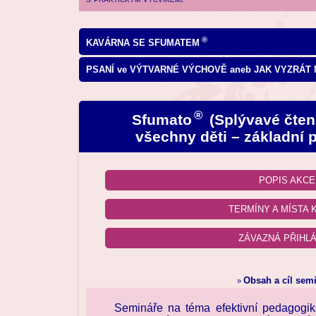
®
KAVÁRNA SE SFUMATEM
PSANÍ ve VÝTVARNÉ VÝCHOVĚ aneb JAK VYZRÁT N
®
Sfumato
(Splývavé čten
všechny děti – základní 
POPIS AKCE
TERMÍNY A MÍSTA 
ZÁVAZNÁ PŘIHL
Obsah a cíl sem
»
Semináře na téma efektivní pedagogik