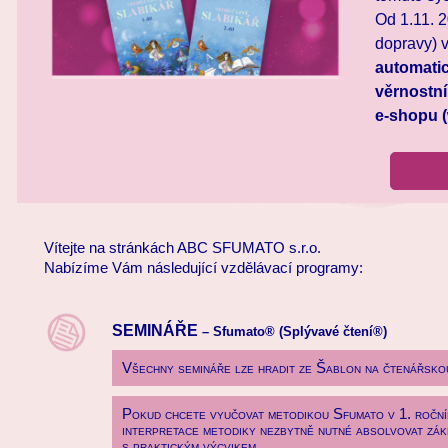
Od 1.11. 
dopravy) 
automatic
věrnostní
e-shopu (
Vítejte na stránkách ABC SFUMATO s.r.o.
Nabízíme Vám následující vzdělávací programy:
SEMINÁŘE
– Sfumato® (Splývavé čtení®)
Všechny semináře lze hradit ze Šablon na čtenářskou
Pokud chcete vyučovat metodikou Sfumato v 1. roční
interpretace metodiky nezbytně nutné absolvovat zákl
s praktickým výcvikem.