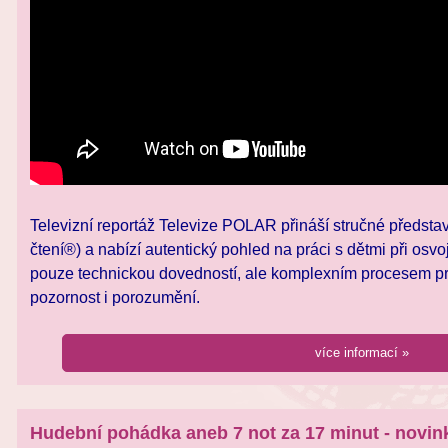
Televizní reportáž Televize POLAR přináší stručné předst
čtení®) a nabízí autentický pohled na práci s dětmi při osvo
pouze technickou dovedností, ale komplexním procesem prop
pozornost i porozumění.
více informací »
Hudební pohádka aneb 7 not za 17 minut - novin